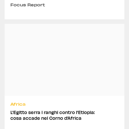
Fubini, Stefano Polli, Giuseppe Dentice,
Focus Report
Tiziano Marino e Alexandru Fordea
Africa
L’Egitto serra i ranghi contro l’Etiopia:
cosa accade nel Corno d’Africa