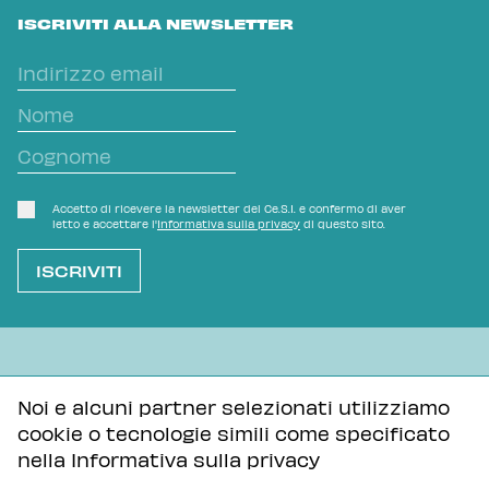
ISCRIVITI ALLA NEWSLETTER
Accetto di ricevere la newsletter del Ce.S.I. e confermo di aver
letto e accettare l'
Informativa sulla privacy
di questo sito.
L'OVVIO NON È MAI SCONTATO
Noi e alcuni partner selezionati utilizziamo
cookie o tecnologie simili come specificato
Informativa sulla privacy
Tutti i contenuti di questa pagina sono distribuiti con
nella
Informativa sulla privacy
licenza Creative Commons Attribuzione - Condividi allo
stesso modo 3.0 Unported