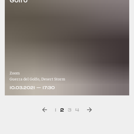
Zoom
Guerra del Golfo, Desert Storm
10.03.2021 — 17:30
1
2
3
4