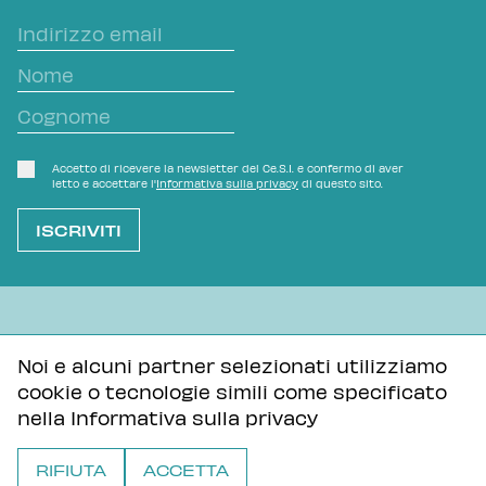
Accetto di ricevere la newsletter del Ce.S.I. e confermo di aver
letto e accettare l'
Informativa sulla privacy
di questo sito.
L'OVVIO NON È MAI SCONTATO
Noi e alcuni partner selezionati utilizziamo
cookie o tecnologie simili come specificato
Informativa sulla privacy
Tutti i contenuti di questa pagina sono distribuiti con
nella
Informativa sulla privacy
licenza Creative Commons Attribuzione - Condividi allo
stesso modo 3.0 Unported
RIFIUTA
ACCETTA