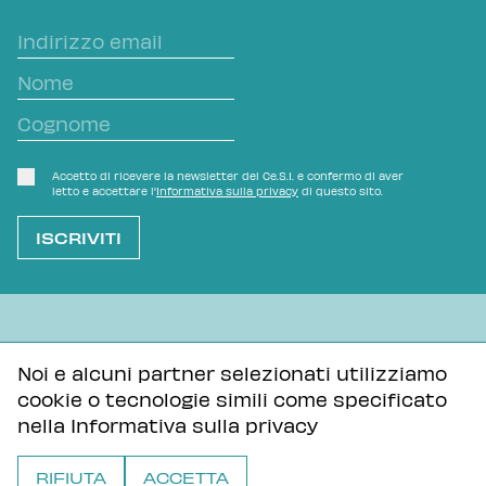
Accetto di ricevere la newsletter del Ce.S.I. e confermo di aver
letto e accettare l'
Informativa sulla privacy
di questo sito.
L'OVVIO NON È MAI SCONTATO
Noi e alcuni partner selezionati utilizziamo
cookie o tecnologie simili come specificato
Informativa sulla privacy
Tutti i contenuti di questa pagina sono distribuiti con
nella
Informativa sulla privacy
licenza Creative Commons Attribuzione - Condividi allo
stesso modo 3.0 Unported
RIFIUTA
ACCETTA