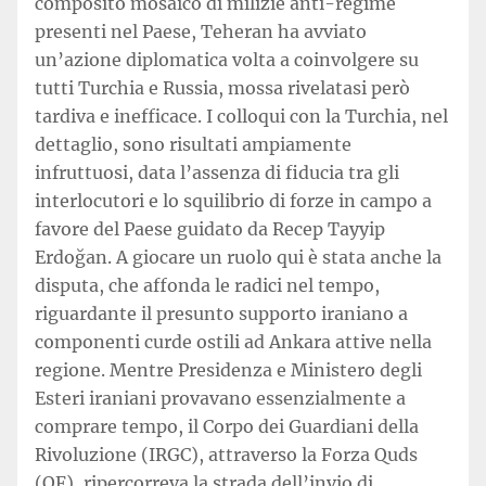
composito mosaico di milizie anti-regime
presenti nel Paese, Teheran ha avviato
un’azione diplomatica volta a coinvolgere su
tutti Turchia e Russia, mossa rivelatasi però
tardiva e inefficace. I colloqui con la Turchia, nel
dettaglio, sono risultati ampiamente
infruttuosi, data l’assenza di fiducia tra gli
interlocutori e lo squilibrio di forze in campo a
favore del Paese guidato da Recep Tayyip
Erdoğan. A giocare un ruolo qui è stata anche la
disputa, che affonda le radici nel tempo,
riguardante il presunto supporto iraniano a
componenti curde ostili ad Ankara attive nella
regione. Mentre Presidenza e Ministero degli
Esteri iraniani provavano essenzialmente a
comprare tempo, il Corpo dei Guardiani della
Rivoluzione (IRGC), attraverso la Forza Quds
(QF), ripercorreva la strada dell’invio di