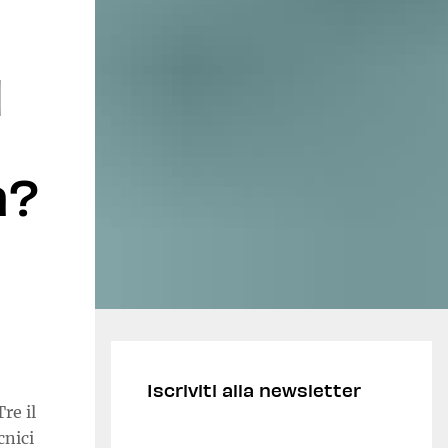
l
n?
Iscriviti alla newsletter
re il
cnici